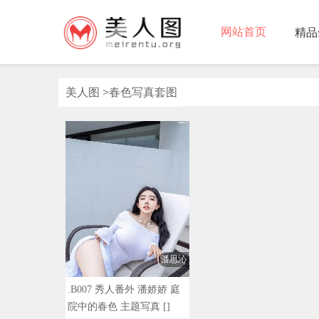
网站首页
精品
美人图
>
春色写真套图
潘思沁
.B007 秀人番外 潘娇娇 庭
院中的春色 主题写真 []