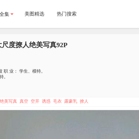
美图精选
热门搜索
全集
尺度撩人绝美写真92P
江宁波 职 业： 学生、模特。
模特。
绝美写真
真空
空开
诱惑
毛衣
露豪乳
撩人